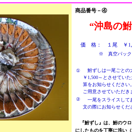
商品番号－④
“沖島の鮒
価 格： １尾 ￥1,5
※ 真空パックでお
鮒ずしは一尾ごとの大
①
￥1,500～とさせて
算をお知らせください
ご用意させていただき
②
一尾をスライスしてお
文の際にお知らせくだ
『鮒ずし』は、鮒のウロ
にしたものを丁寧に洗い（