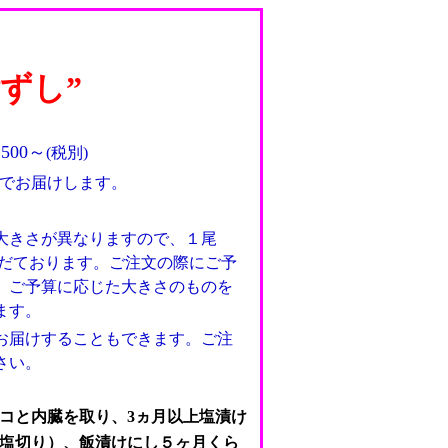
ずし”
00～
(税別)
届けします。
きさが異なりますので、１尾
いただております。ご注文の際にご予
。ご予算に応じた大きさのものを
ます。
届けすることもできます。ご注
さい。
コと内臓を取り、3ヵ月以上塩漬け
塩切り）、飯漬けにし５ヶ月くら